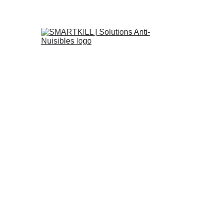
il
Punaises-de-lit
Dératisation
Désinsectisation
L'entr