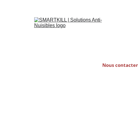
Accueil
Punaises-de-lit
Dératisation
Nous contacter
Désinsectisation
L'entreprise