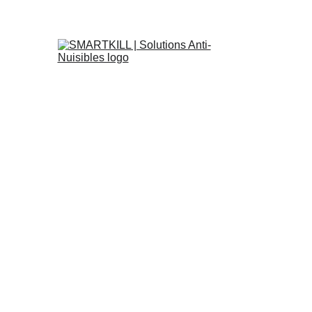
il
Punaises-de-lit
Dératisation
Désinsectisation
L'entr