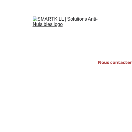
Accueil
Punaises-de-lit
Dératisation
Nous contacter
Désinsectisation
L'entreprise