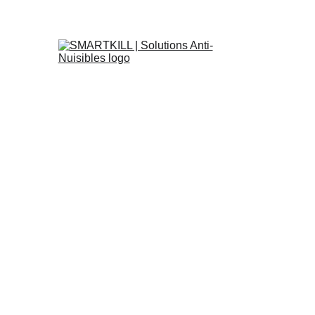
il
Punaises-de-lit
Dératisation
Désinsectisation
L'entr